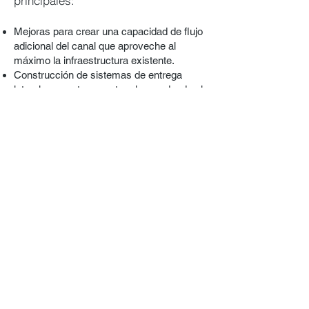
principales:
Mejoras para c
rear una capacidad de flujo
adicional del canal que aproveche al
máximo la infraestructura existente.
Construcción de sistemas de entrega
la
terales para transportar e
l agua desde el
Canal East Low hasta las tierras que
pueden beneficiarse del OGWRP.
Mejoras en los campos para ampliar el
suministro de agua
de riego a los
agricultores pequeños con una mayor
rentabilidad y beneficios para la
conservación.
Las zonas que pueden participar en
el OGWRP son las siguientes:
Tierras que se encuentran dentro de los
límites del Proyecto de la cuenca del río
Columbia, gestionado a nivel federal.